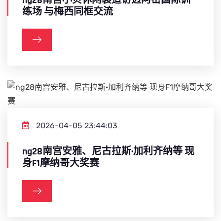
ng28南宫小贝休闲装造访迈阿密国际训
练场 与梅西同框交流
2026-04-05 23:44:03
ng28南宫安雅、尼古拉斯·加利齐纳等 现
身F1摩纳哥大奖赛