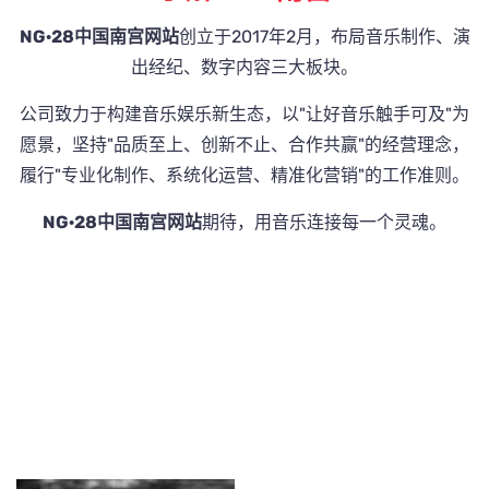
NG·28中国南宫网站
创立于2017年2月，布局音乐制作、演
出经纪、数字内容三大板块。
公司致力于构建音乐娱乐新生态，以"让好音乐触手可及"为
愿景，坚持"品质至上、创新不止、合作共赢"的经营理念，
履行"专业化制作、系统化运营、精准化营销"的工作准则。
NG·28中国南宫网站
期待，用音乐连接每一个灵魂。