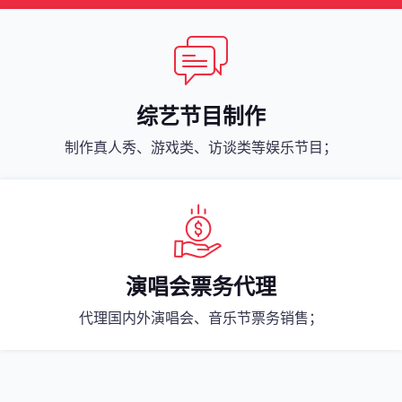
综艺节目制作
制作真人秀、游戏类、访谈类等娱乐节目；
演唱会票务代理
代理国内外演唱会、音乐节票务销售；