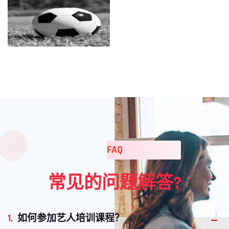
FAQ
常见的问题解答?
1.
如何参加艺人培训课程？