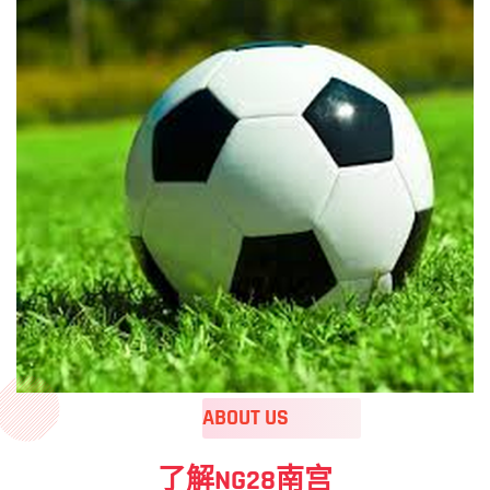
ABOUT US
了解NG28南宫