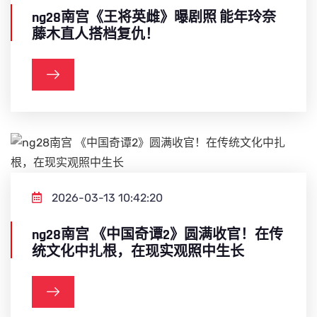
ng28南宫《王将英雌》曝剧照 能年玲奈
藤木直人搭档复仇！
2026-03-13 10:42:20
ng28南宫 《中国奇谭2》圆满收官！在传
统文化中扎根，在现实观照中生长