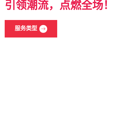
引领潮流，点燃全场！
服务类型