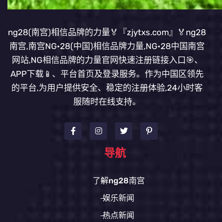
ng28(南宫)相信品牌的力量🏅『zjytxs.com』🏅ng28
南宫,南宫NG·28(中国)相信品牌力量,NG·28中国南宫
网站,NG相信品牌的力量官网快速注册链接入口🎯、
APP下载📱、平台首页及登录服务。作为中国区领先
的平台,为用户提供安全、稳定的注册体验,24小时客
服随时在线支持。
导航
了解ng28南宫
娱乐新闻
热点新闻